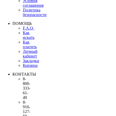
Условия
соглашения
Политика
безопасности
ПОМОЩЬ
F.A.Q.
Как
искать
Как
платить
Личный
кабинет
Закладки
Корзина
КОНТАКТЫ
8-
800-
333-
61-
49
8-
916-
127-