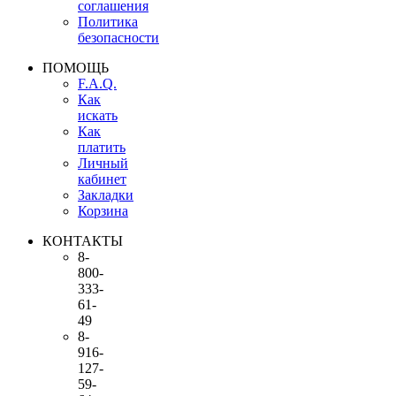
соглашения
Политика
безопасности
ПОМОЩЬ
F.A.Q.
Как
искать
Как
платить
Личный
кабинет
Закладки
Корзина
КОНТАКТЫ
8-
800-
333-
61-
49
8-
916-
127-
59-