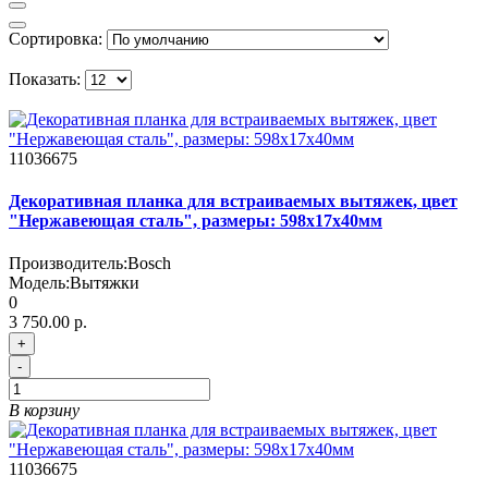
Сортировка:
Показать:
11036675
Декоративная планка для встраиваемых вытяжек, цвет
"Нержавеющая сталь", размеры: 598x17x40мм
Производитель:
Bosch
Модель:
Вытяжки
0
3 750.00 р.
+
-
В корзину
11036675