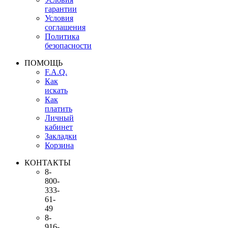
гарантии
Условия
соглашения
Политика
безопасности
ПОМОЩЬ
F.A.Q.
Как
искать
Как
платить
Личный
кабинет
Закладки
Корзина
КОНТАКТЫ
8-
800-
333-
61-
49
8-
916-