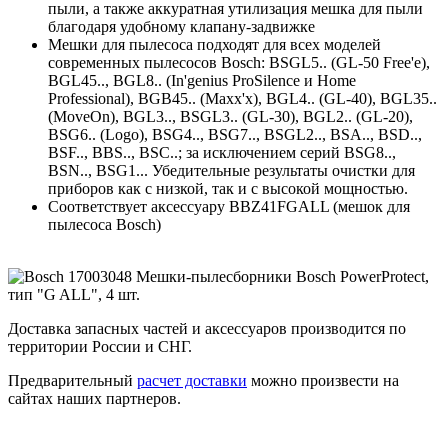
пыли, а также аккуратная утилизация мешка для пыли
благодаря удобному клапану-задвижке
Мешки для пылесоса подходят для всех моделей
современных пылесосов Bosch: BSGL5.. (GL-50 Free'e),
BGL45.., BGL8.. (In'genius ProSilence и Home
Professional), BGB45.. (Maxx'x), BGL4.. (GL-40), BGL35..
(MoveOn), BGL3.., BSGL3.. (GL-30), BGL2.. (GL-20),
BSG6.. (Logo), BSG4.., BSG7.., BSGL2.., BSA.., BSD..,
BSF.., BBS.., BSC..; за исключением серий BSG8..,
BSN.., BSG1... Убедительные результаты очистки для
приборов как с низкой, так и с высокой мощностью.
Соответствует аксессуару BBZ41FGALL (мешок для
пылесоса Bosch)
Доставка запасных частей и аксессуаров производится по
территории России и СНГ.
Предварительный
расчет доставки
можно произвести на
сайтах наших партнеров.