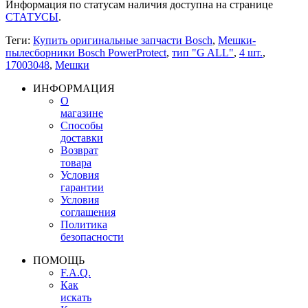
Информация по статусам наличия доступна на странице
СТАТУСЫ
.
Теги:
Купить оригинальные запчасти Bosch
,
Мешки-
пылесборники Bosch PowerProtect
,
тип "G ALL"
,
4 шт.
,
17003048
,
Мешки
ИНФОРМАЦИЯ
О
магазине
Способы
доставки
Возврат
товара
Условия
гарантии
Условия
соглашения
Политика
безопасности
ПОМОЩЬ
F.A.Q.
Как
искать