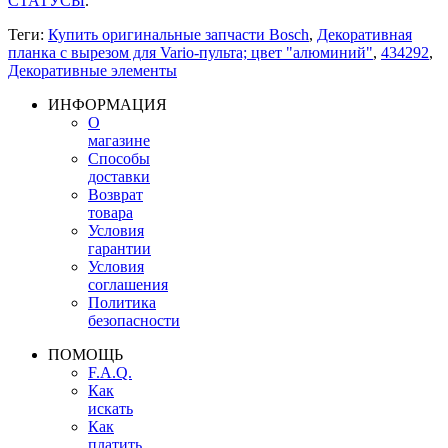
СТАТУСЫ
.
Теги:
Купить оригинальные запчасти Bosch
,
Декоративная
планка с вырезом для Vario-пульта; цвет "алюминий"
,
434292
,
Декоративные элементы
ИНФОРМАЦИЯ
О
магазине
Способы
доставки
Возврат
товара
Условия
гарантии
Условия
соглашения
Политика
безопасности
ПОМОЩЬ
F.A.Q.
Как
искать
Как
платить