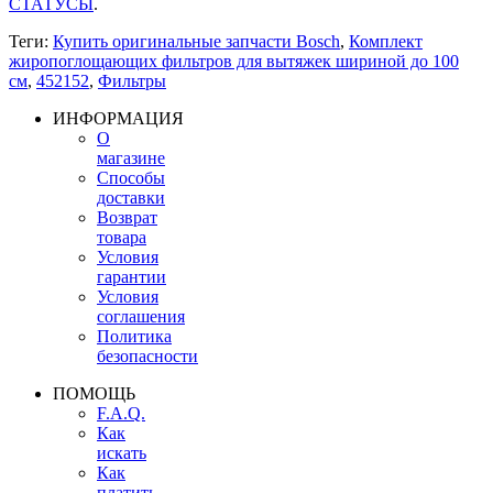
СТАТУСЫ
.
Теги:
Купить оригинальные запчасти Bosch
,
Комплект
жиропоглощающих фильтров для вытяжек шириной до 100
см
,
452152
,
Фильтры
ИНФОРМАЦИЯ
О
магазине
Способы
доставки
Возврат
товара
Условия
гарантии
Условия
соглашения
Политика
безопасности
ПОМОЩЬ
F.A.Q.
Как
искать
Как
платить