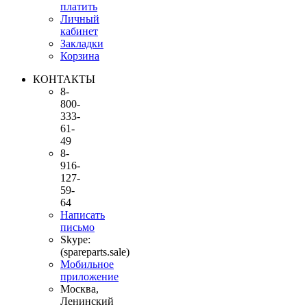
платить
Личный
кабинет
Закладки
Корзина
КОНТАКТЫ
8-
800-
333-
61-
49
8-
916-
127-
59-
64
Написать
письмо
Skype:
(spareparts.sale)
Мобильное
приложение
Москва,
Ленинский