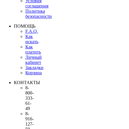
Условия
соглашения
Политика
безопасности
ПОМОЩЬ
F.A.Q.
Как
искать
Как
платить
Личный
кабинет
Закладки
Корзина
КОНТАКТЫ
8-
800-
333-
61-
49
8-
916-
127-