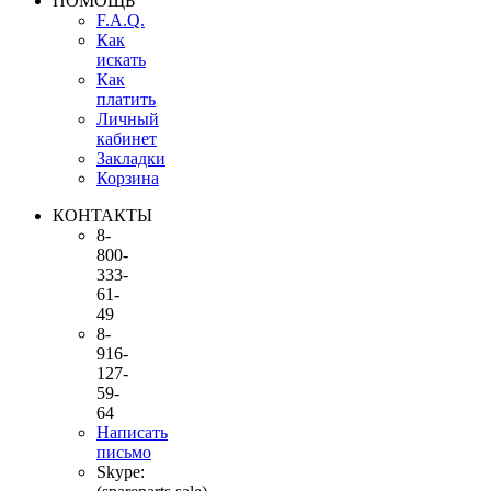
ПОМОЩЬ
F.A.Q.
Как
искать
Как
платить
Личный
кабинет
Закладки
Корзина
КОНТАКТЫ
8-
800-
333-
61-
49
8-
916-
127-
59-
64
Написать
письмо
Skype: