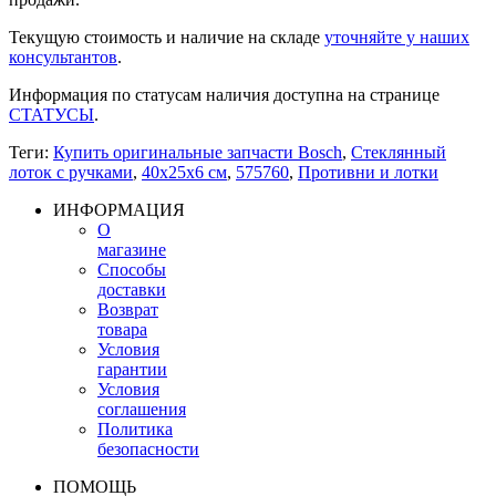
Текущую стоимость и наличие на складе
уточняйте у наших
консультантов
.
Информация по статусам наличия доступна на странице
СТАТУСЫ
.
Теги:
Купить оригинальные запчасти Bosch
,
Стеклянный
лоток с ручками
,
40x25x6 см
,
575760
,
Противни и лотки
ИНФОРМАЦИЯ
О
магазине
Способы
доставки
Возврат
товара
Условия
гарантии
Условия
соглашения
Политика
безопасности
ПОМОЩЬ