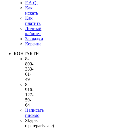
F.A.Q.
Как
искать
Как
платить
Личный
кабинет
Закладки
Корзина
КОНТАКТЫ
8-
800-
333-
61-
49
8-
916-
127-
59-
64
Написать
письмо
Skype:
(spareparts.sale)