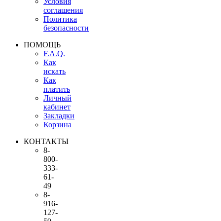
Условия
соглашения
Политика
безопасности
ПОМОЩЬ
F.A.Q.
Как
искать
Как
платить
Личный
кабинет
Закладки
Корзина
КОНТАКТЫ
8-
800-
333-
61-
49
8-
916-
127-