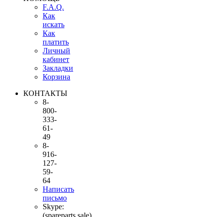
F.A.Q.
Как
искать
Как
платить
Личный
кабинет
Закладки
Корзина
КОНТАКТЫ
8-
800-
333-
61-
49
8-
916-
127-
59-
64
Написать
письмо
Skype:
(spareparts.sale)