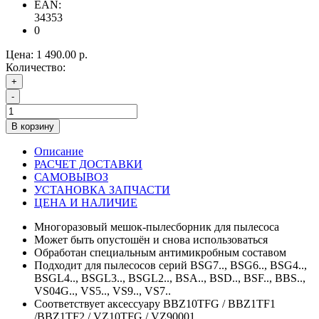
EAN:
34353
0
Цена:
1 490.00 р.
Количество:
+
-
В корзину
Описание
РАСЧЕТ ДОСТАВКИ
САМОВЫВОЗ
УСТАНОВКА ЗАПЧАСТИ
ЦЕНА И НАЛИЧИЕ
Многоразовый мешок-пылесборник для пылесоса
Может быть опустошён и снова использоваться
Обработан специальным антимикробным составом
Подходит для пылесосов серий BSG7.., BSG6.., BSG4..,
BSGL4.., BSGL3.., BSGL2.., BSA.., BSD.., BSF.., BBS..,
VS04G.., VS5.., VS9.., VS7..
Соответствует аксессуару BBZ10TFG / BBZ1TF1
/BBZ1TF2 / VZ10TFG / VZ90001