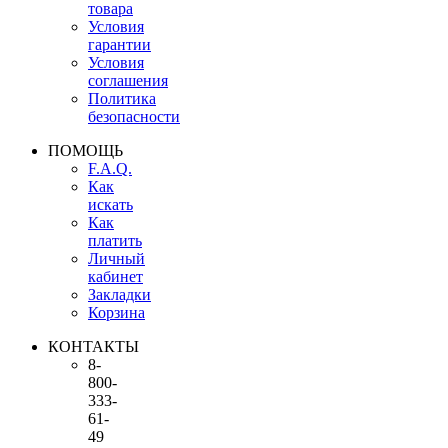
товара
Условия
гарантии
Условия
соглашения
Политика
безопасности
ПОМОЩЬ
F.A.Q.
Как
искать
Как
платить
Личный
кабинет
Закладки
Корзина
КОНТАКТЫ
8-
800-
333-
61-
49